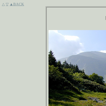
△
▽
▲BACK