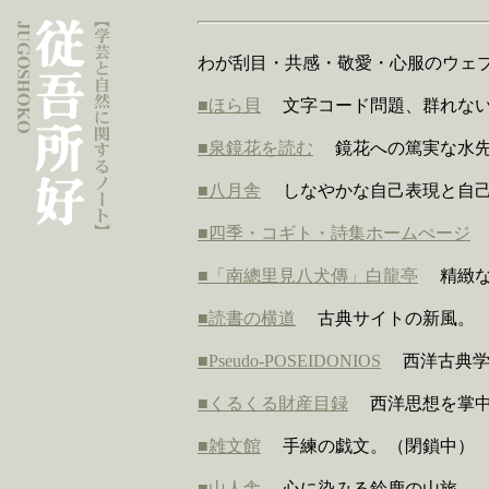
わが刮目・共感・敬愛・心服のウェ
■ほら貝
文字コード問題、群れない
■泉鏡花を読む
鏡花への篤実な水先
■八月舎
しなやかな自己表現と自己
■四季・コギト・詩集ホームぺージ
■「南總里見八犬傳」白龍亭
精緻な
■読書の横道
古典サイトの新風。
■Pseudo-POSEIDONIOS
西洋古典学
■くるくる財産目録
西洋思想を掌中
■雑文館
手練の戯文。（閉鎖中）
■山人舎
心に染みる鈴鹿の山旅。