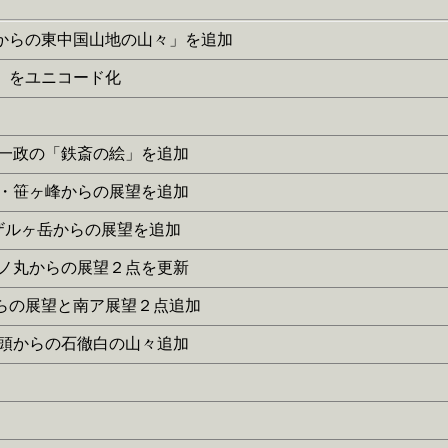
沖ノ山からの東中国山地の山々」を追加
年表」をユニコード化
に中川一政の「鉄斎の絵」を追加
美国境・笹ヶ峰からの展望を追加
ア･イザルヶ岳からの展望を追加
ノ山三ノ丸からの展望２点を更新
嶽山からの展望と南ア展望２点追加
羽谷源頭からの石徹白の山々追加