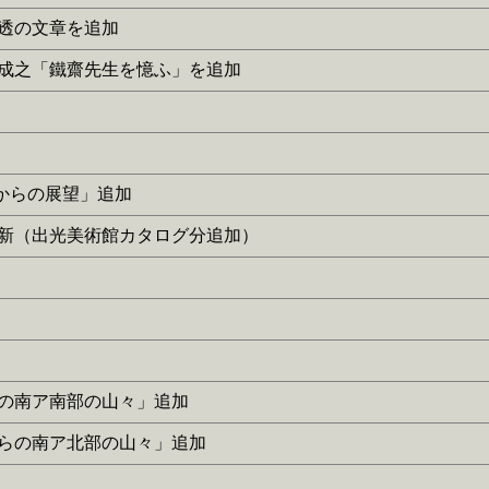
寺田透の文章を追加
に本田成之「鐵齋先生を憶ふ」を追加
寺山からの展望」追加
］を更新（出光美術館カタログ分追加）
岳からの南ア南部の山々」追加
見岳からの南ア北部の山々」追加