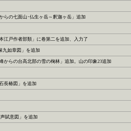
槍ノ尾からの七面山･仏生ヶ岳～釈迦ヶ岳」追加
近世物之本江戸作者部類」に卷第二を追加、入力了
「天保九如章図」を追加
「桧塚奥峰からの台高北部の雪の椈林」追加。山の印象23追加
「古石長椿図」を追加
に「秋声賦意図」を追加