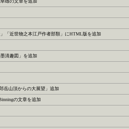
に矢代幸雄の文章を追加
羇旅漫録」「近世物之本江戸作者部類」にHTML版を追加
に「水墨清趣図」を追加
黒部五郎岳山頂からの大展望」追加
.Binningの文章を追加