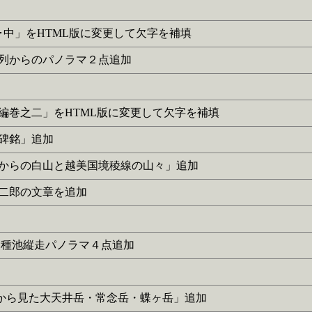
巻之上･中」をHTML版に変更して欠字を補填
教寺山列からのパノラマ２点追加
詩・後編巻之二」をHTML版に変更して欠字を補填
竹墓碑銘」追加
「上谷山からの白山と越美国境稜線の山々」追加
青山二郎の文章を追加
ノ木～種池縦走パノラマ４点追加
中岳付近から見た大天井岳・常念岳・蝶ヶ岳」追加