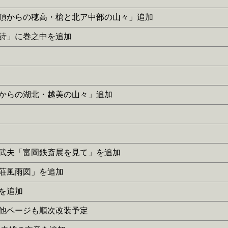
常念岳山頂からの穂高・槍と北ア中部の山々」追加
阪繁昌詩」に巻之中を追加
倉ノ頭からの湖北・越美の山々」追加
に桑原武夫「富岡鉄斎展を見て」を追加
「山荘風雨図」を追加
］を追加
替え。他ページも順次改装予定