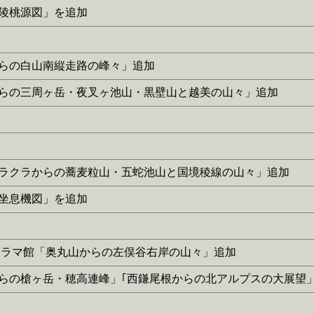
「武陵桃源図」を追加
刀山からの白山南縦走路の峰々」追加
三国岳からの三周ヶ岳・夜叉ヶ池山・黒壁山と越美の山々」追加
奥美濃アラクラからの蕎麦粒山・五蛇池山と国境稜線の山々」追加
「静坐息機図」を追加
。山岳パノラマ館「奥丸山からの左俣谷右岸の山々」追加
樅沢岳からの槍ヶ岳・穂高連峰」｢西鎌尾根からの北アルプスの大展望