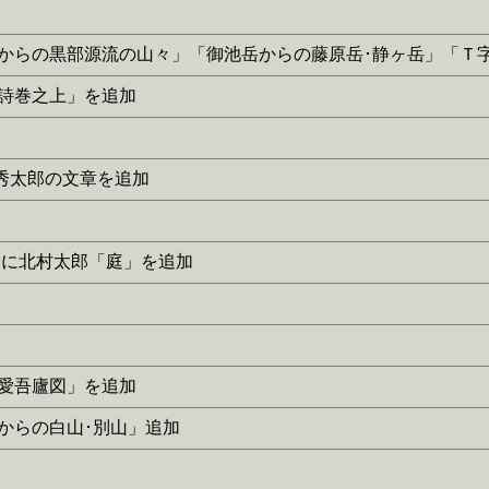
に「薬師平からの黒部源流の山々」「御池岳からの藤原岳･静ヶ岳」
繁昌詩巻之上」を追加
杉本秀太郎の文章を追加
な詩］に北村太郎「庭」を追加
「我愛吾廬図」を追加
兎山からの白山･別山」追加