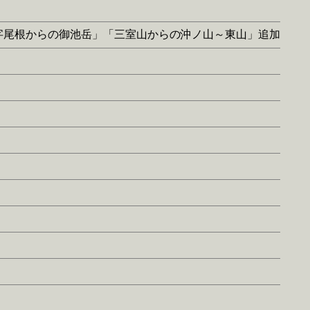
「Ｔ字尾根からの御池岳」「三室山からの沖ノ山～東山」追加